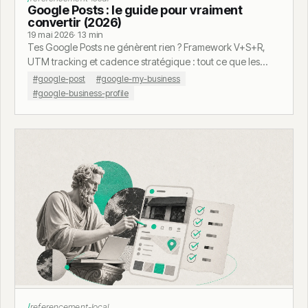
Google Posts : le guide pour vraiment
convertir (2026)
19 mai 2026
· 13 min
Tes Google Posts ne génèrent rien ? Framework V+S+R,
UTM tracking et cadence stratégique : tout ce que les
tutoriels oublient de dire.
#google-post
#google-my-business
#google-business-profile
referencement-local