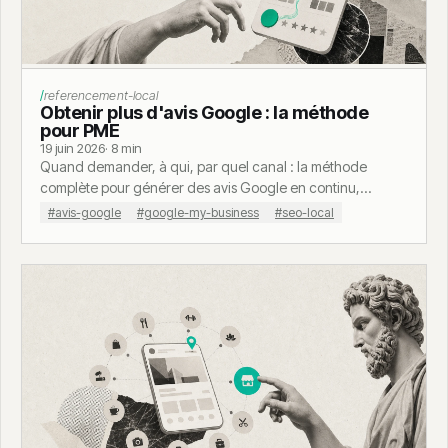
Calculateur coût site dormant
referencement-local
Obtenir plus d'avis Google : la méthode
pour PME
19 juin 2026
· 8 min
Quand demander, à qui, par quel canal : la méthode
complète pour générer des avis Google en continu,
légalement, sans harceler tes clients.
#avis-google
#google-my-business
#seo-local