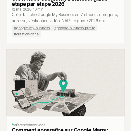
étape par étape 2026
12 mai 2026
· 10 min
Créer ta fiche Google My Business en 7 étapes : catégorie,
adresse, vérification vidéo, NAP. Le guide 2026 qui
explique le pourquoi derrière chaque choix.
#google-my-business
#google-business-profile
#creation-fiche
referencement-local
Comment apparaître sur Google Maps :