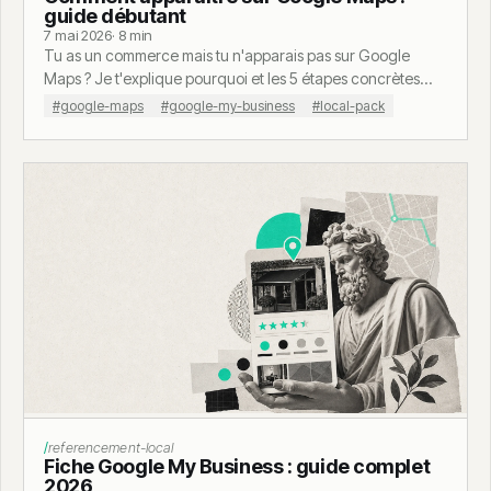
guide débutant
7 mai 2026
· 8 min
Tu as un commerce mais tu n'apparais pas sur Google
Maps ? Je t'explique pourquoi et les 5 étapes concrètes
pour y être dans les 30 prochains jours.
#google-maps
#google-my-business
#local-pack
referencement-local
Fiche Google My Business : guide complet
2026