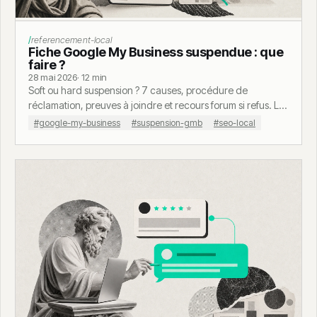
referencement-local
Fiche Google My Business suspendue : que
faire ?
28 mai 2026
· 12 min
Soft ou hard suspension ? 7 causes, procédure de
réclamation, preuves à joindre et recours forum si refus. Le
protocole complet pour les PME.
#google-my-business
#suspension-gmb
#seo-local