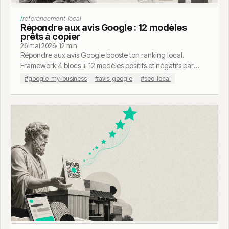
referencement-local
Répondre aux avis Google : 12 modèles
prêts à copier
26 mai 2026
· 12 min
Répondre aux avis Google booste ton ranking local.
Framework 4 blocs + 12 modèles positifs et négatifs par
secteur, prêts à copier.
#google-my-business
#avis-google
#seo-local