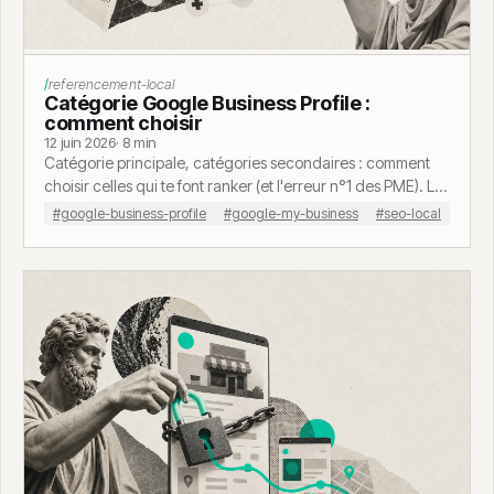
referencement-local
Catégorie Google Business Profile :
comment choisir
12 juin 2026
· 8 min
Catégorie principale, catégories secondaires : comment
choisir celles qui te font ranker (et l'erreur n°1 des PME). Le
guide pour ta fiche Google.
#google-business-profile
#google-my-business
#seo-local