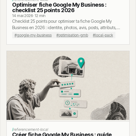
Optimiser fiche Google My Business :
checklist 25 points 2026
14 mai 2026
· 12 min
Checklist 25 points pour optimiser ta fiche Google My
Business en 2026 : identite, photos, avis, posts, attributs,
maillage fiche-site. Ce qui ranke vraiment.
#google-my-business
#optimisation-gmb
#local-pack
referencement-local
Créer fiche Google My Business : guide