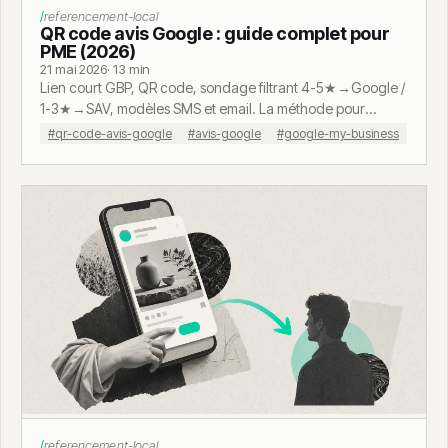
referencement-local
QR code avis Google : guide complet pour
PME (2026)
21 mai 2026
· 13 min
Lien court GBP, QR code, sondage filtrant 4-5★→Google /
1-3★→SAV, modèles SMS et email. La méthode pour
collecter des avis sans inciter illégalement.
#qr-code-avis-google
#avis-google
#google-my-business
referencement-local