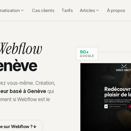
matisation
Cas clients
Tarifs
Articles
À propos
Webflow
90+
GOOGLE
Genève
érez vous-même. Création,
peur basé à Genève
qui
ement si Webflow est le
 sur Webflow ?