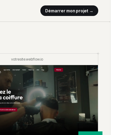
Démarrer mon projet →
votresite.webflow.io