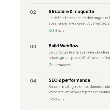
Structure & maquette
02
Je définis l'architecture des pages e
avez, sinon je les crée. Vous validez a
3-5 jours
Build Webflow
03
Je construis le site avec une structu
bricolage : un projet Webflow que n'i
1-2 semaines
SEO & performance
04
Balises, maillage interne, données s
Votre site Webflow est prêt à remonter 
2-3 jours