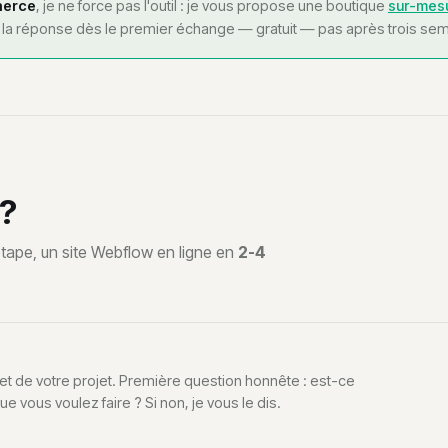
merce
, je ne force pas l'outil : je vous propose une boutique
sur-mes
z la réponse dès le premier échange — gratuit — pas après trois sem
?
étape, un site Webflow en ligne en
2-4
 et de votre projet. Première question honnête : est-ce
e vous voulez faire ? Si non, je vous le dis.