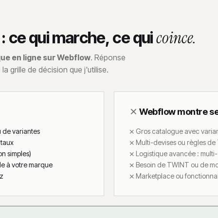
ce qui marche, ce qui
coince.
ue en ligne sur Webflow
. Réponse
 grille de décision que j'utilise.
Webflow montre se
u de variantes
Gros catalogue avec variant
itaux
Multi-devises ou règles de
on simples)
Logistique avancée : multi-
ble à votre marque
Besoin de TWINT ou de moy
az
Marketplace ou fonctionnal