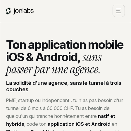
Prix site web Suisse 2026
Formation IA équipe
15 signes site web dort
APPS & SUR-MESURE
PAR MÉTIER
Application mobile
CATÉGORIES
IA pour fiduciaires
Développement MVP
IA & GEO
Ton application mobile
IA pour agences immobilières
Validation d'idée
Prix & tarifs
sans
iOS & Android,
Outils sur mesure
GUIDES IA
Local & Romandie
passer par une agence.
Tous les guides
À LA UNE
Automatisation
Mettre en place l'IA en entreprise
SEO
La solidité d'une agence, sans le tunnel à trois
Automatisation PME : guide complet
couches.
OUTILS GRATUITS
PME, startup ou indépendant : tu n'as pas besoin d'un
Reddit Dashboard
NOUVEAU
tunnel de 6 mois à 60 000 CHF. Tu as besoin de
quelqu'un qui tranche honnêtement entre
natif et
Checklist 15 signes site dort
hybride
, code ton
application iOS et Android
en
Checklist commerce Google