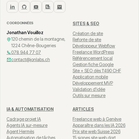
COORDONNÉES
SITES & SEO
Jonathan Vouilloz
Création de site
120 chemin de la montagne,
Refonte de site
1224 Chêne-Bougeries
Développeur Webflow
Freelance WordPress
078 944 77 07
Référencement local
contact@jonlabs.ch
Gestion fiche Google
Site + SEO dès 1'490 CHF
Application mobile
Développement MVP
Validation d'idée
Outils sur mesure
IA & AUTOMATISATION
ARTICLES
Cadrage projet IA
Freelance web à Genève
Agents IA sur-mesure
Apparaître dans les IA 2026
Agent Hermès
Prix site web Suisse 2026
Automatisation de tâches
15 signes site web dort