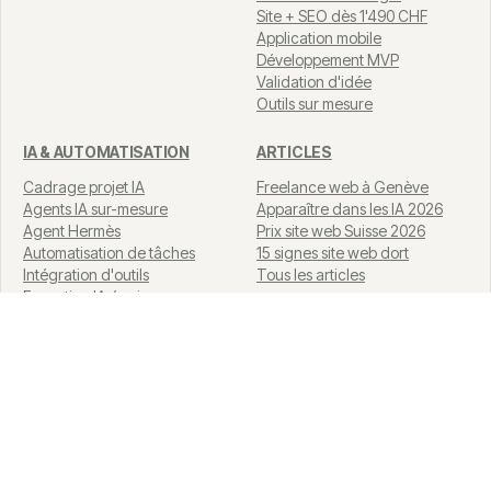
Site + SEO dès 1'490 CHF
Application mobile
Développement MVP
Validation d'idée
Outils sur mesure
IA & AUTOMATISATION
ARTICLES
Cadrage projet IA
Freelance web à Genève
Agents IA sur-mesure
Apparaître dans les IA 2026
Agent Hermès
Prix site web Suisse 2026
Automatisation de tâches
15 signes site web dort
Intégration d'outils
Tous les articles
Formation IA équipe
IA pour fiduciaires
IA pour agences immobilières
Guides IA
Tarifs
Cas clients
À propos
Démarrer mon projet
CV
© 2026 Jon Labs ·
Développement Web Genève