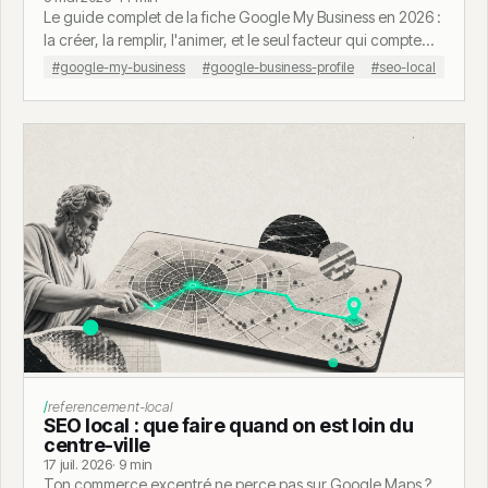
Le guide complet de la fiche Google My Business en 2026 :
la créer, la remplir, l'animer, et le seul facteur qui compte
vraiment avant tous les autres.
#google-my-business
#google-business-profile
#seo-local
referencement-local
SEO local : que faire quand on est loin du
centre-ville
17 juil. 2026
· 9 min
Ton commerce excentré ne perce pas sur Google Maps ?