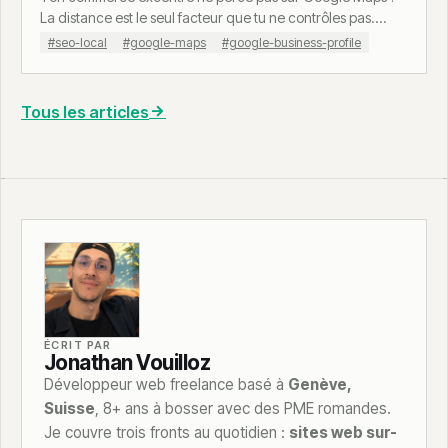
La distance est le seul facteur que tu ne contrôles pas.
Découvre où jouer à la place.
#seo-local
#google-maps
#google-business-profile
Tous les articles
ÉCRIT PAR
Jonathan Vouilloz
Développeur web freelance basé à
Genève,
Suisse
, 8+ ans à bosser avec des PME romandes.
Je couvre trois fronts au quotidien :
sites web sur-