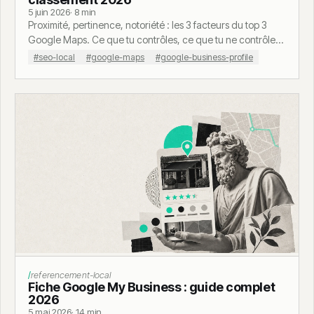
5 juin 2026
· 8 min
Proximité, pertinence, notoriété : les 3 facteurs du top 3
Google Maps. Ce que tu contrôles, ce que tu ne contrôles
pas, plan d'action en 90 jours.
#seo-local
#google-maps
#google-business-profile
referencement-local
Fiche Google My Business : guide complet
2026
5 mai 2026
· 14 min