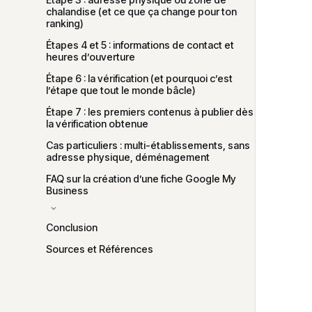
chalandise (et ce que ça change pour ton
ranking)
Étapes 4 et 5 : informations de contact et
heures d’ouverture
Étape 6 : la vérification (et pourquoi c’est
l’étape que tout le monde bâcle)
Étape 7 : les premiers contenus à publier dès
la vérification obtenue
Cas particuliers : multi-établissements, sans
adresse physique, déménagement
FAQ sur la création d’une fiche Google My
Business
Combien de temps prend la création d’une fiche
Conclusion
Google My Business ?
Sources et Références
Puis-je créer une fiche si je n’ai pas de site web ?
Comment choisir entre adresse visible et zone de
chalandise ?
Que faire si ma catégorie principale n’existe pas
dans la liste Google ?