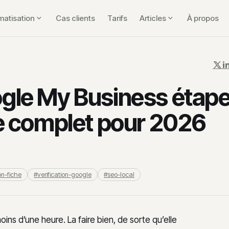
matisation
Cas clients
Tarifs
Articles
À propos
ogle My Business étap
de complet pour 2026
on-fiche
#verification-google
#seo-local
ins d’une heure. La faire bien, de sorte qu’elle