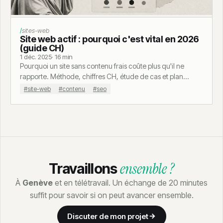
Calculateur coût site dormant
sites-web
Site web actif : pourquoi c'est vital en 2026
(guide CH)
1 déc. 2025
· 16 min
Pourquoi un site sans contenu frais coûte plus qu'il ne
rapporte. Méthode, chiffres CH, étude de cas et plan
d'action concret.
#site-web
#contenu
#seo
ensemble ?
Travaillons
À
Genève
et en télétravail. Un échange de 20 minutes
suffit pour savoir si on peut avancer ensemble.
Discuter de mon projet