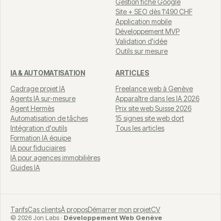
Gestion fiche Google
Site + SEO dès 1'490 CHF
Application mobile
Développement MVP
Validation d'idée
Outils sur mesure
IA & AUTOMATISATION
ARTICLES
Cadrage projet IA
Freelance web à Genève
Agents IA sur-mesure
Apparaître dans les IA 2026
Agent Hermès
Prix site web Suisse 2026
Automatisation de tâches
15 signes site web dort
Intégration d'outils
Tous les articles
Formation IA équipe
IA pour fiduciaires
IA pour agences immobilières
Guides IA
Tarifs
Cas clients
À propos
Démarrer mon projet
CV
© 2026 Jon Labs ·
Développement Web Genève