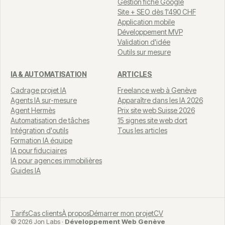
Gestion fiche Google
Site + SEO dès 1'490 CHF
Application mobile
Développement MVP
Validation d'idée
Outils sur mesure
IA & AUTOMATISATION
ARTICLES
Cadrage projet IA
Freelance web à Genève
Agents IA sur-mesure
Apparaître dans les IA 2026
Agent Hermès
Prix site web Suisse 2026
Automatisation de tâches
15 signes site web dort
Intégration d'outils
Tous les articles
Formation IA équipe
IA pour fiduciaires
IA pour agences immobilières
Guides IA
Tarifs
Cas clients
À propos
Démarrer mon projet
CV
© 2026 Jon Labs ·
Développement Web Genève