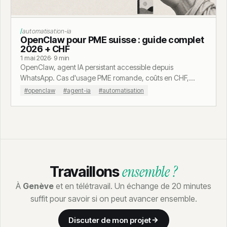
Calculateur coût site dormant
automatisation-ia
OpenClaw pour PME suisse : guide complet
2026 + CHF
1 mai 2026
· 9 min
OpenClaw, agent IA persistant accessible depuis
WhatsApp. Cas d'usage PME romande, coûts en CHF,
comparaison Hermes Agent et marché. Regard terrain.
#openclaw
#agent-ia
#automatisation
ensemble ?
Travaillons
À
Genève
et en télétravail. Un échange de 20 minutes
suffit pour savoir si on peut avancer ensemble.
Discuter de mon projet