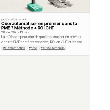
automatisation-ia
Quoi automatiser en premier dans ta
PME ? Méthode + ROI CHF
28 avr. 2026
· 13 min
La méthode pour choisir quoi automatiser en premier
dans ta PME : critères concrets, ROI en CHF et les cas
où il ne faut surtout PAS automatiser.
#automatisation
#pme
#suisse-romande