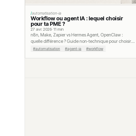
automatisation-ia
Workflow ou agent IA : lequel choisir
pour ta PME ?
27 avr. 2026
· 11 min
n8n, Make, Zapier vs Hermes Agent, OpenClaw :
quelle différence ? Guide non-technique pour choisir
selon ton cas, avec critères concrets.
#automatisation
#agent-ia
#workflow