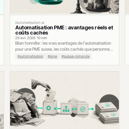
automatisation-ia
Automatisation PME : avantages réels et
coûts cachés
29 avr. 2026
· 10 min
Bilan honnête : les vrais avantages de l'automatisation
pour une PME suisse, les coûts cachés que personne
ne mentionne, et les cas où s'abstenir.
#automatisation
#pme
#suisse-romande