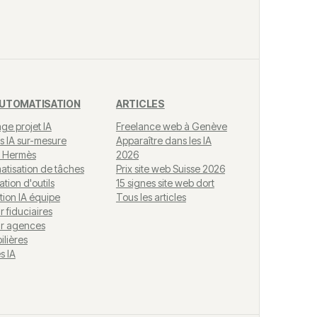
 AUTOMATISATION
ARTICLES
ge projet IA
Freelance web à Genève
s IA sur-mesure
Apparaître dans les IA
 Hermès
2026
atisation de tâches
Prix site web Suisse 2026
ation d'outils
15 signes site web dort
tion IA équipe
Tous les articles
r fiduciaires
ur agences
ilières
s IA