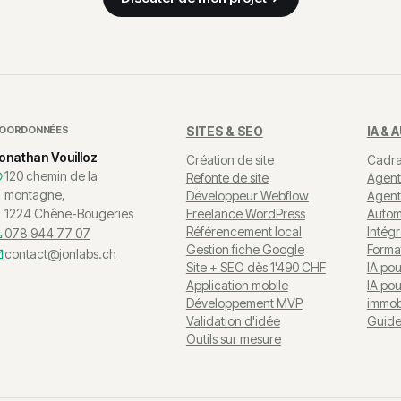
OORDONNÉES
SITES & SEO
IA &
onathan Vouilloz
Création de site
Cadra
120 chemin de la
Refonte de site
Agent
montagne,
Développeur Webflow
Agent
1224 Chêne-Bougeries
Freelance WordPress
Autom
Référencement local
Intégr
078 944 77 07
Gestion fiche Google
Forma
contact@jonlabs.ch
Site + SEO dès 1'490 CHF
IA pou
Application mobile
IA po
Développement MVP
immob
Validation d'idée
Guide
Outils sur mesure