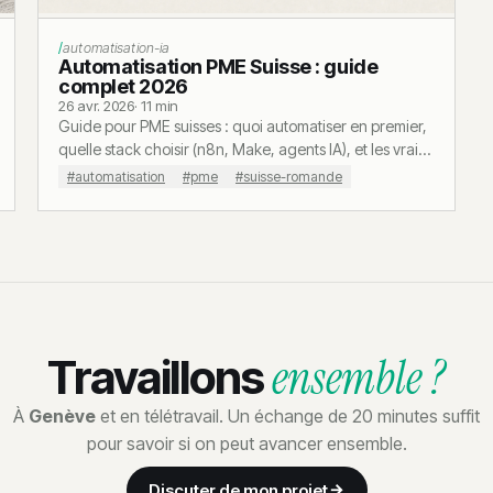
automatisation-ia
Automatisation PME Suisse : guide
complet 2026
26 avr. 2026
· 11 min
Guide pour PME suisses : quoi automatiser en premier,
quelle stack choisir (n8n, Make, agents IA), et les vrais
coûts en CHF. Pas de bullshit.
#automatisation
#pme
#suisse-romande
ensemble ?
Travaillons
À
Genève
et en télétravail. Un échange de 20 minutes suffit
pour savoir si on peut avancer ensemble.
Discuter de mon projet