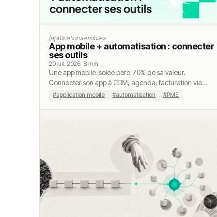
Calculateur coût site dormant
applications-mobiles
App mobile + automatisation : connecter
ses outils
20 juil. 2026
· 8 min
Une app mobile isolée perd 70% de sa valeur.
Connecter son app à CRM, agenda, facturation via
Make, Zapier ou API. Guide concret PME romandes.
#application mobile
#automatisation
#PME