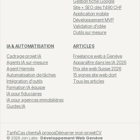
Gestion fiche Google
Site + SEO dès 1'490 CHF
Application mobile
Développement MVP
Validation d'idée
Outils sur mesure
IA & AUTOMATISATION
ARTICLES
Cadrage projet IA
Freelance web à Genève
Agents IA sur-mesure
Apparaître dans les IA 2026
Agent Hermès
Prix site web Suisse 2026
Automatisation de tâches
15 signes site web dort
Intégration d'outils
Tous les articles
Formation IA équipe
IA pour fiduciaires
IA pour agences immobilières
Guides IA
Tarifs
Cas clients
À propos
Démarrer mon projet
CV
© 2026 Jon Labs ·
Développement Web Genève