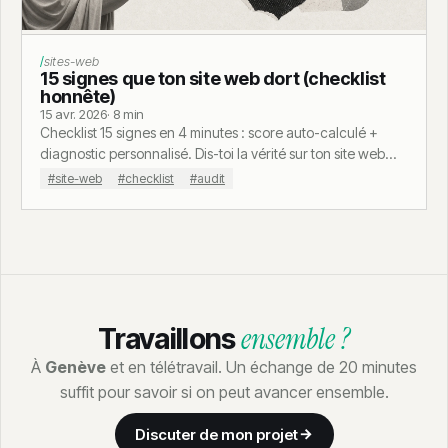
Calculateur coût site dormant
sites-web
15 signes que ton site web dort (checklist
honnête)
15 avr. 2026
· 8 min
Checklist 15 signes en 4 minutes : score auto-calculé +
diagnostic personnalisé. Dis-toi la vérité sur ton site web
avant ton concurrent.
#site-web
#checklist
#audit
ensemble ?
Travaillons
À
Genève
et en télétravail. Un échange de 20 minutes
suffit pour savoir si on peut avancer ensemble.
Discuter de mon projet