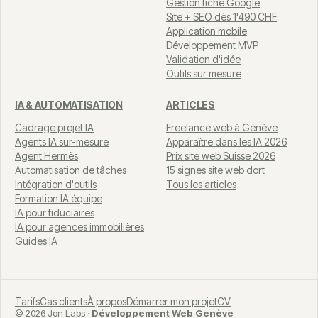
Gestion fiche Google
Site + SEO dès 1'490 CHF
Application mobile
Développement MVP
Validation d'idée
Outils sur mesure
IA & AUTOMATISATION
ARTICLES
Cadrage projet IA
Freelance web à Genève
Agents IA sur-mesure
Apparaître dans les IA 2026
Agent Hermès
Prix site web Suisse 2026
Automatisation de tâches
15 signes site web dort
Intégration d'outils
Tous les articles
Formation IA équipe
IA pour fiduciaires
IA pour agences immobilières
Guides IA
Tarifs
Cas clients
À propos
Démarrer mon projet
CV
© 2026 Jon Labs ·
Développement Web Genève