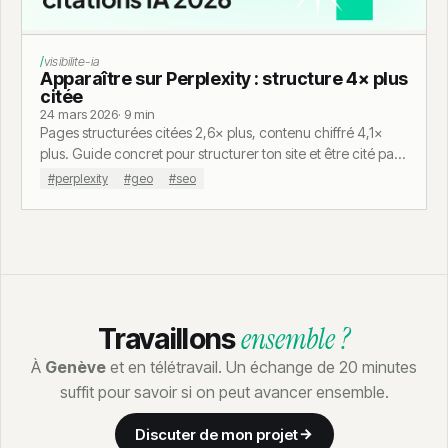
Calculateur coût site dormant
visibilite-ia
Apparaître sur Perplexity : structure 4× plus
citée
24 mars 2026
· 9 min
Pages structurées citées 2,6× plus, contenu chiffré 4,1×
plus. Guide concret pour structurer ton site et être cité par
Perplexity en 2026.
#perplexity
#geo
#seo
ensemble ?
Travaillons
À
Genève
et en télétravail. Un échange de 20 minutes
suffit pour savoir si on peut avancer ensemble.
Discuter de mon projet