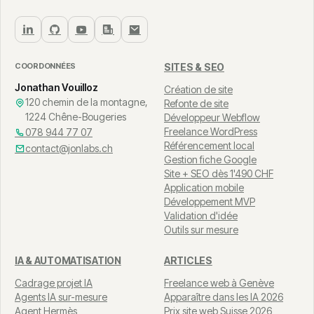
COORDONNÉES
SITES & SEO
Jonathan Vouilloz
Création de site
120 chemin de la montagne,
Refonte de site
1224 Chêne-Bougeries
Développeur Webflow
Freelance WordPress
078 944 77 07
Référencement local
contact@jonlabs.ch
Gestion fiche Google
Site + SEO dès 1'490 CHF
Application mobile
Développement MVP
Validation d'idée
Outils sur mesure
IA & AUTOMATISATION
ARTICLES
Cadrage projet IA
Freelance web à Genève
Agents IA sur-mesure
Apparaître dans les IA 2026
Agent Hermès
Prix site web Suisse 2026