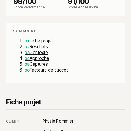
98/100
91/100
Score Performance
Score Accessibilité
SOMMAIRE
Fiche projet
Résultats
Contexte
Approche
Captures
Facteurs de succès
Fiche projet
Physio Pommier
CLIENT