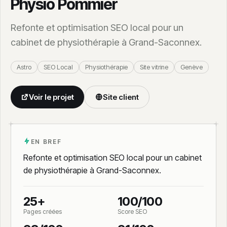
Physio Pommier
Calculateur coût site dormant
Refonte et optimisation SEO local pour un
cabinet de physiothérapie à Grand-Saconnex.
Astro
SEO Local
Physiothérapie
Site vitrine
Genève
Voir le projet
Site client
EN BREF
Refonte et optimisation SEO local pour un cabinet
de physiothérapie à Grand-Saconnex.
25+
100/100
Pages créées
Score SEO