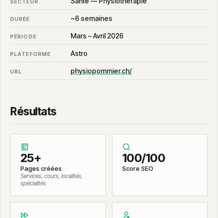
Santé — Physiothérapie
SECTEUR
~6 semaines
DURÉE
Mars – Avril 2026
PÉRIODE
Astro
PLATEFORME
physiopommier.ch/
URL
Résultats
25+
100/100
Pages créées
Score SEO
Services, cours, localités,
spécialités