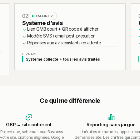
02
SEMAINE 2
Système d'avis
Lien GMB court + QR code à afficher
Modèle SMS / email post-prestation
Réponses aux avis existants en attente
LIVRABLE
Système collecte + tous les avis traités
Ce qui me différencie
GBP ↔ site cohérent
Reporting sans jargon
P identique, schema LocalBusiness
Itinéraires demandés, appels reçu
 votre site, citations alignées. Google
demandes site. Les chiffres qui com