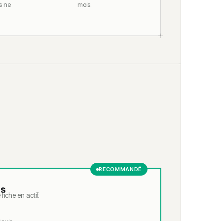
s ne
mois.
RECOMMANDÉ
us
iche en actif.