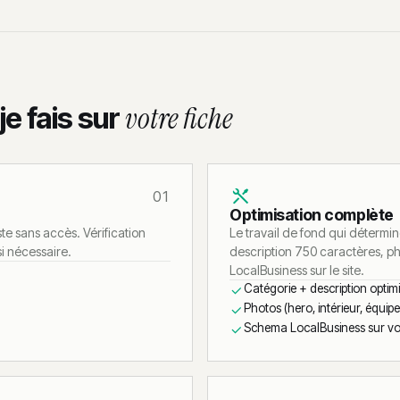
e fais sur
votre fiche
01
Optimisation complète
ste sans accès. Vérification
Le travail de fond qui détermi
si nécessaire.
description 750 caractères, pho
LocalBusiness sur le site.
Catégorie + description opti
Photos (hero, intérieur, équipe
Schema LocalBusiness sur vot