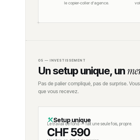
le copier-coller d'agence.
voi
05 — INVESTISSEMENT
Un setup unique, un
men
Pas de palier compliqué, pas de surprise. Vo
que vous recevez.
Setup unique
Le travail de fond — fait une seule fois, propre.
CHF 590