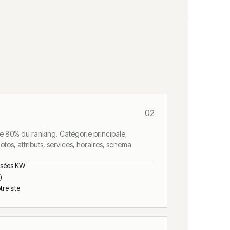
02
ne 80% du ranking. Catégorie principale,
tos, attributs, services, horaires, schema
misées KW
)
re site