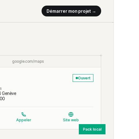
Démarrer mon projet →
google.com/maps
Ouvert
is
4 Genève
:00
Appeler
Site web
Pack local