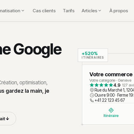
matisation
Cas clients
Tarifs
Articles
À propos
he Google
+520%
ITINÉRAIRES
Votre commerce
Votre catégorie · Genève
réation, optimisation,
4.9
· 127 av
s gardez la main, je
Rue du Marché 1, 120
Ouvre 9:00 · Ferme 19
+41 22 123 45 67
Itinéraire
ait